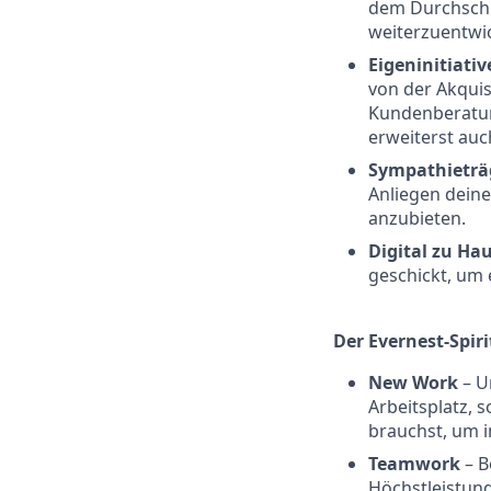
dem Durchschn
weiterzuentwic
Eigeninitiativ
von der Akquis
Kundenberatun
erweiterst auc
Sympathieträ
Anliegen dein
anzubieten.
Digital zu Ha
geschickt, um e
Der Evernest-Spiri
New Work
– U
Arbeitsplatz, s
brauchst, um 
Teamwork
– B
Höchstleistun