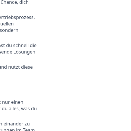
 Chance, dich
rtriebsprozess,
duellen
 sondern
t du schnell die
assende Lösungen
und nutzt diese
t nur einen
 du alles, was du
n einander zu
rungen im Team.