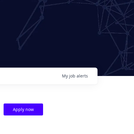
My
job
alerts
Apply now