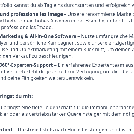
folio kannst du ab Tag eins durchstarten und erfolgreich 
und professionelles Image
– Unsere renommierte Marke di
nd bietet dir ein hohes Ansehen in der Branche, unterstützt
professionelles Image.
 Marketing & All-in-One Software
– Nutze umfangreiche Ma
Flyer und persönliche Kampagnen, sowie unsere einzigartig
quise und Objektmarketing mit einem Klick hilft, um deinen
d den Verkauf zu beschleunigen.
360°-Experten-Support
– Ein erfahrenes Expertenteam aus
d Vertrieb steht dir jederzeit zur Verfügung, um dich bei a
nd deine Fähigkeiten weiterzuentwickeln.
ringst du mit:
 bringst eine tiefe Leidenschaft für die Immobilienbranche 
ler oder als vertriebsstarker Quereinsteiger mit dem nöti
ntiert
– Du strebst stets nach Höchstleistungen und bist nic