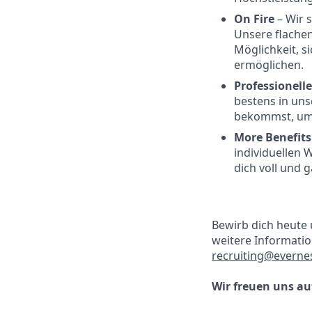
On Fire
– Wir 
Unsere flache
Möglichkeit, s
ermöglichen.
Professionel
bestens in uns
bekommst, um 
More Benefit
individuellen 
dich voll und 
Bewirb dich heute u
weitere Informati
recruiting@everne
Wir freuen uns auf