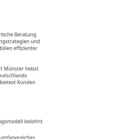
nliche Beratung
ingstrategien und
lien effizienter
t Münster hebst
Deutschlands
 bietest Kunden
ungsmodell belohnt
r umfangreiches