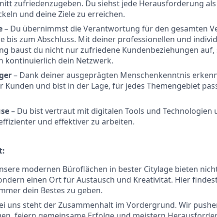
itt zufriedenzugeben. Du siehst jede Herausforderung als
keln und deine Ziele zu erreichen.
e
– Du übernimmst die Verantwortung für den gesamten Ve
e bis zum Abschluss. Mit deiner professionellen und indivi
g baust du nicht nur zufriedene Kundenbeziehungen auf,
h kontinuierlich dein Netzwerk.
ger
– Dank deiner ausgeprägten Menschenkenntnis erkenns
er Kunden und bist in der Lage, für jedes Themengebiet p
use
– Du bist vertraut mit digitalen Tools und Technologien 
ffizienter und effektiver zu arbeiten.
t:
nsere modernen Büroflächen in bester Citylage bieten nich
ondern einen Ort für Austausch und Kreativität. Hier findest
immer dein Bestes zu geben.
ei uns steht der Zusammenhalt im Vordergrund. Wir pushe
gen, feiern gemeinsame Erfolge und meistern Herausforde