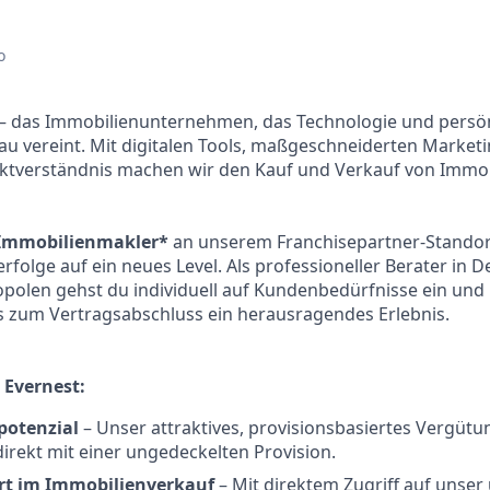
o
– das Immobilienunternehmen, das Technologie und persö
u vereint. Mit digitalen Tools, maßgeschneiderten Market
ktverständnis machen wir den Kauf und Verkauf von Immobi
 Immobilienmakler*
an unserem Franchisepartner-Standor
rfolge auf ein neues Level. Als professioneller Berater in 
opolen gehst du individuell auf Kundenbedürfnisse ein und
s zum Vertragsabschluss ein herausragendes Erlebnis.
 Evernest:
potenzial
– Unser attraktives, provisionsbasiertes Vergüt
direkt mit einer ungedeckelten Provision.
art im Immobilienverkauf
– Mit direktem Zugriff auf unse