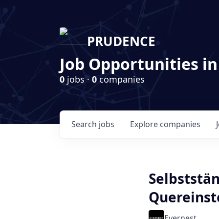
PRUDENCE
Job Opportunities in
0
jobs ·
0
companies
Search
jobs
Explore
companies
Selbststä
Quereinst
Evernest