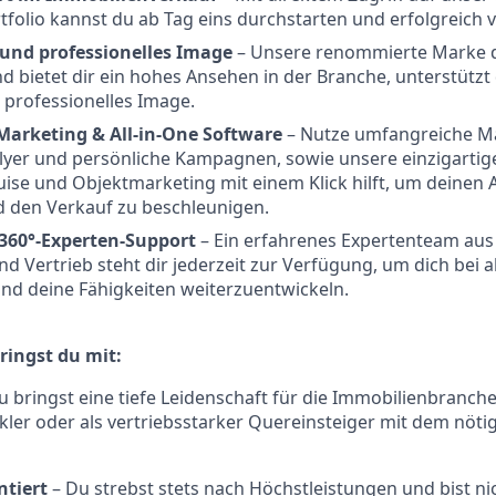
folio kannst du ab Tag eins durchstarten und erfolgreich 
und professionelles Image
– Unsere renommierte Marke di
nd bietet dir ein hohes Ansehen in der Branche, unterstützt
professionelles Image.
 Marketing & All-in-One Software
– Nutze umfangreiche Ma
Flyer und persönliche Kampagnen, sowie unsere einzigartig
quise und Objektmarketing mit einem Klick hilft, um deinen
d den Verkauf zu beschleunigen.
360°-Experten-Support
– Ein erfahrenes Expertenteam aus
d Vertrieb steht dir jederzeit zur Verfügung, um dich bei a
nd deine Fähigkeiten weiterzuentwickeln.
ringst du mit:
 bringst eine tiefe Leidenschaft für die Immobilienbranche 
ler oder als vertriebsstarker Quereinsteiger mit dem nöti
ntiert
– Du strebst stets nach Höchstleistungen und bist nic