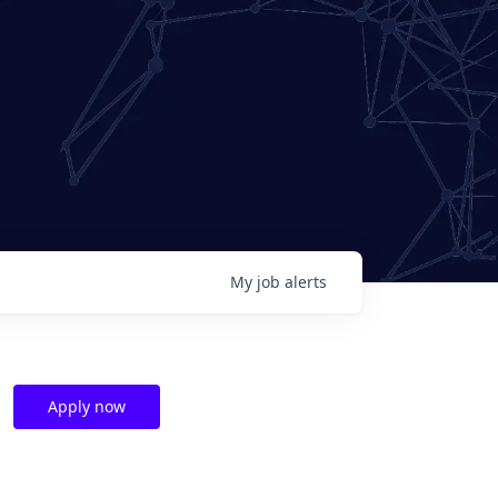
My
job
alerts
Apply now