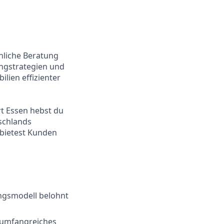
nliche Beratung
ingstrategien und
lien effizienter
t Essen hebst du
tschlands
 bietest Kunden
ungsmodell belohnt
r umfangreiches