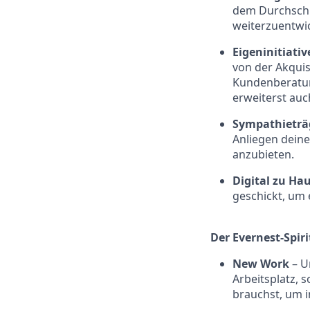
dem Durchschn
weiterzuentwic
Eigeninitiativ
von der Akquis
Kundenberatun
erweiterst auc
Sympathieträ
Anliegen dein
anzubieten.
Digital zu Ha
geschickt, um e
Der Evernest-Spiri
New Work
– U
Arbeitsplatz, s
brauchst, um 