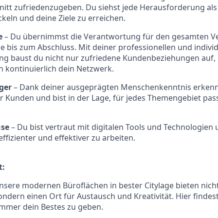
itt zufriedenzugeben. Du siehst jede Herausforderung als
keln und deine Ziele zu erreichen.
e
– Du übernimmst die Verantwortung für den gesamten Ve
e bis zum Abschluss. Mit deiner professionellen und indivi
g baust du nicht nur zufriedene Kundenbeziehungen auf,
h kontinuierlich dein Netzwerk.
ger
– Dank deiner ausgeprägten Menschenkenntnis erkenns
er Kunden und bist in der Lage, für jedes Themengebiet p
use
– Du bist vertraut mit digitalen Tools und Technologien 
ffizienter und effektiver zu arbeiten.
t:
nsere modernen Büroflächen in bester Citylage bieten nich
ondern einen Ort für Austausch und Kreativität. Hier findest
immer dein Bestes zu geben.