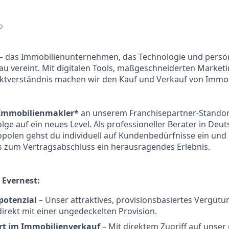
o
– das Immobilienunternehmen, das Technologie und persö
u vereint. Mit digitalen Tools, maßgeschneiderten Market
ktverständnis machen wir den Kauf und Verkauf von Immobi
 Immobilienmakler*
an unserem Franchisepartner-Standor
lge auf ein neues Level. Als professioneller Berater in Deu
opolen gehst du individuell auf Kundenbedürfnisse ein und
s zum Vertragsabschluss ein herausragendes Erlebnis.
 Evernest:
potenzial
– Unser attraktives, provisionsbasiertes Vergüt
direkt mit einer ungedeckelten Provision.
art im Immobilienverkauf
– Mit direktem Zugriff auf unse