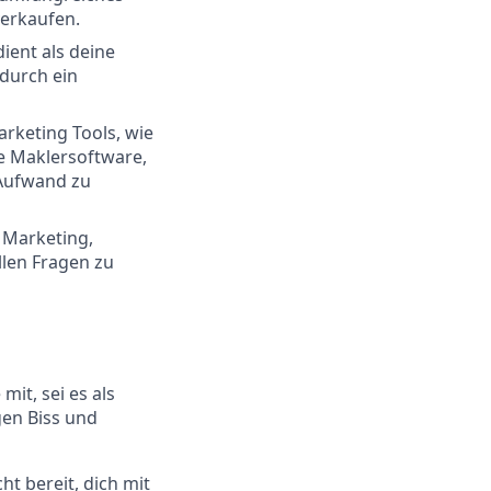
verkaufen.
ent als deine
 durch ein
rketing Tools, wie
e Maklersoftware,
 Aufwand zu
 Marketing,
llen Fragen zu
mit, sei es als
gen Biss und
ht bereit, dich mit