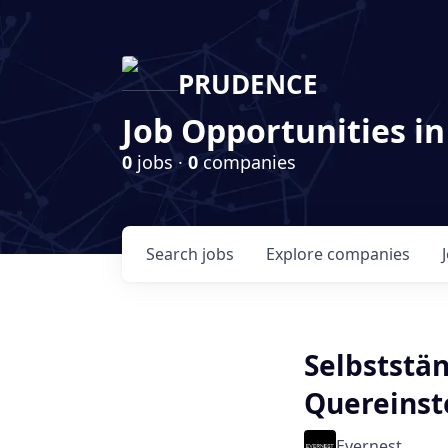
PRUDENCE
Job Opportunities in
0
jobs ·
0
companies
Search
jobs
Explore
companies
Selbststä
Quereinst
Evernest