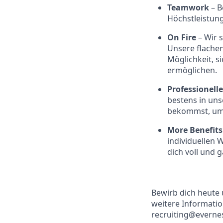
Teamwork
– B
Höchstleistun
On Fire
– Wir 
Unsere flache
Möglichkeit, s
ermöglichen.
Professionel
bestens in uns
bekommst, um 
More Benefit
individuellen 
dich voll und 
Bewirb dich heute u
weitere Informati
recruiting@everne