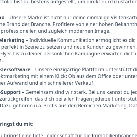
folio bist du bestens aufgestellt, um direkt durchzustarte
nd
–
Unsere Marke ist nicht nur deine einmalige Visitenkar
e Brand der Branche. Profitiere von einer hohen Bekannth
 professionellen und zugleich modernen Image.
 Marketing
– Individuelle Kommunikation ermöglicht es dir, 
 perfekt in Szene zu setzen und neue Kunden zu gewinnen.
 Flyer bis zu deiner persönlichen Kampagne erwarten dich
s.
klersoftware
– Unsere einzigartige Plattform unterstützt d
ktmarketing mit einem Klick: Ob aus dem Office oder unte
ger Aufwand und ein schnellerer Verkauf.
n-Support
– Gemeinsam sind wir stark. Bei uns kannst du jed
urückgreifen, das dich bei allen Fragen jederzeit unterstü
Dazu gehören u.a. Profis aus den Bereichen Marketing, Da
ringst du mit:
u bringst eine tiefe Leidenschaft für die Immobilienbranche 