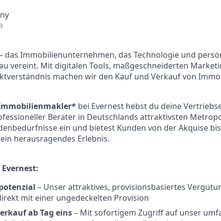
any
o
– das Immobilienunternehmen, das Technologie und persö
u vereint. Mit digitalen Tools, maßgeschneiderten Market
ktverständnis machen wir den Kauf und Verkauf von Immobi
 Immobilienmakler*
bei Evernest hebst du deine Vertriebse
rofessioneller Berater in Deutschlands attraktivsten Metrop
ndenbedürfnisse ein und bietest Kunden von der Akquise bi
ein herausragendes Erlebnis.
 Evernest:
potenzial
– Unser attraktives, provisionsbasiertes Vergüt
direkt mit einer ungedeckelten Provision
erkauf ab Tag eins
– Mit sofortigem Zugriff auf unser um