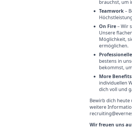
brauchst, um 
Teamwork
–
B
Höchstleistun
On Fire
– Wir 
Unsere flache
Möglichkeit, s
ermöglichen.
Professionel
bestens in uns
bekommst, um 
More Benefit
individuellen 
dich voll und 
Bewirb dich heute u
weitere Informati
recruiting@everne
Wir freuen uns auf