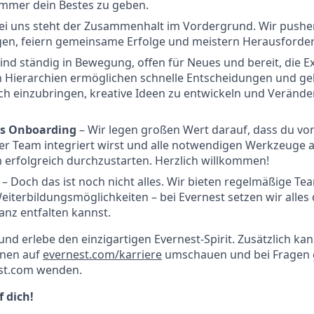
immer dein Bestes zu geben.
ei uns steht der Zusammenhalt im Vordergrund. Wir pushe
gen, feiern gemeinsame Erfolge und meistern Herausforde
sind ständig in Bewegung, offen für Neues und bereit, die E
n Hierarchien ermöglichen schnelle Entscheidungen und ge
ich einzubringen, kreative Ideen zu entwickeln und Veränd
les Onboarding
– Wir legen großen Wert darauf, dass du vo
er Team integriert wirst und alle notwendigen Werkzeuge 
erfolgreich durchzustarten. Herzlich willkommen!
s
– Doch das ist noch nicht alles. Wir bieten regelmäßige Te
Weiterbildungsmöglichkeiten – bei Evernest setzen wir alles
ganz entfalten kannst.
nd erlebe den einzigartigen Evernest-Spirit. Zusätzlich kan
onen auf
evernest.com/karriere
umschauen und bei Fragen 
st.com wenden.
 dich!