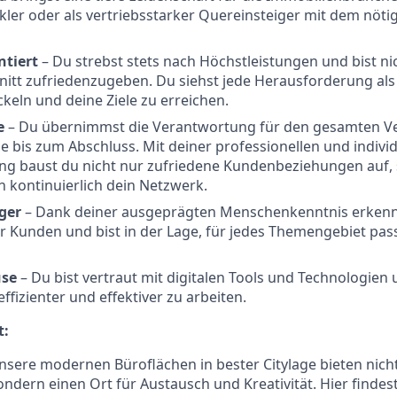
ler oder als vertriebsstarker Quereinsteiger mit dem nöti
ntiert
–
Du strebst stets nach Höchstleistungen und bist nic
itt zufriedenzugeben. Du siehst jede Herausforderung als
keln und deine Ziele zu erreichen.
ve
– Du übernimmst die Verantwortung für den gesamten Ve
e bis zum Abschluss. Mit deiner professionellen und indivi
g baust du nicht nur zufriedene Kundenbeziehungen auf,
h kontinuierlich dein Netzwerk.
ger
– Dank deiner ausgeprägten Menschenkenntnis erkenns
er Kunden und bist in der Lage, für jedes Themengebiet p
use
– Du bist vertraut mit digitalen Tools und Technologien 
ffizienter und effektiver zu arbeiten.
t:
nsere modernen Büroflächen in bester Citylage bieten nich
ondern einen Ort für Austausch und Kreativität. Hier findest