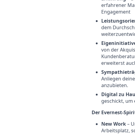
erfahrener Mak
Engagement
Leistungsorie
dem Durchschn
weiterzuentwic
Eigeninitiati
von der Akquis
Kundenberatun
erweiterst auc
Sympathieträ
Anliegen dein
anzubieten.
Digital zu Ha
geschickt, um e
Der Evernest-Spiri
New Work
–
U
Arbeitsplatz, s