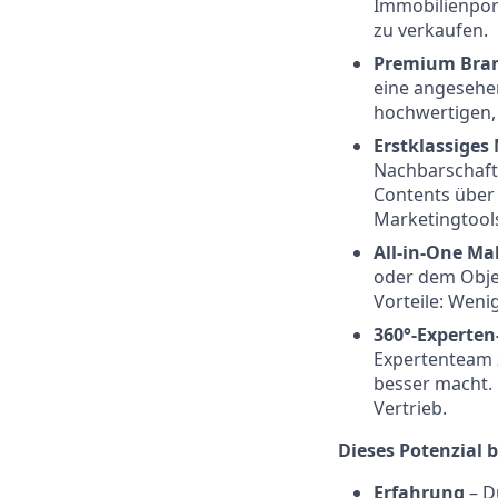
Immobilienport
zu verkaufen.
Premium Bra
eine angesehen
hochwertigen,
Erstklassiges
Nachbarschaft
Contents über
Marketingtool
All-in-One Ma
oder dem Obje
Vorteile: Weni
360°-Experte
Expertenteam z
besser macht. 
Vertrieb.
Dieses Potenzial b
Erfahrung
– D