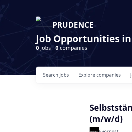
PRUDENCE
Job Opportunities in
0
jobs ·
0
companies
Search
jobs
Explore
companies
Selbststä
(m/w/d)
Evernest