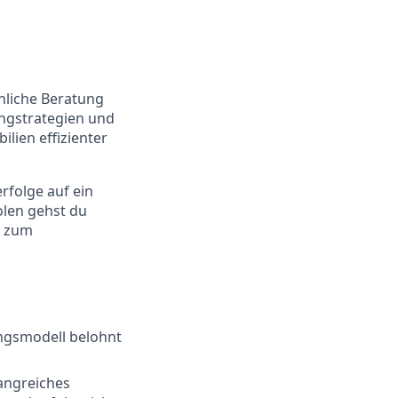
nliche Beratung
ingstrategien und
lien effizienter
rfolge auf ein
olen gehst du
s zum
ungsmodell belohnt
fangreiches