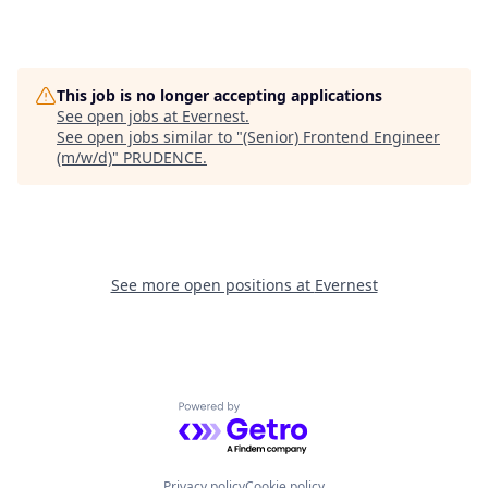
This job is no longer accepting applications
See open jobs at
Evernest
.
See open jobs similar to "
(Senior) Frontend Engineer
(m/w/d)
"
PRUDENCE
.
See more open positions at
Evernest
Powered by Getro.com
Privacy policy
Cookie policy