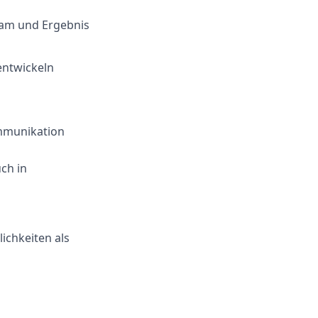
eam und Ergebnis
entwickeln
ommunikation
ch in
ichkeiten als