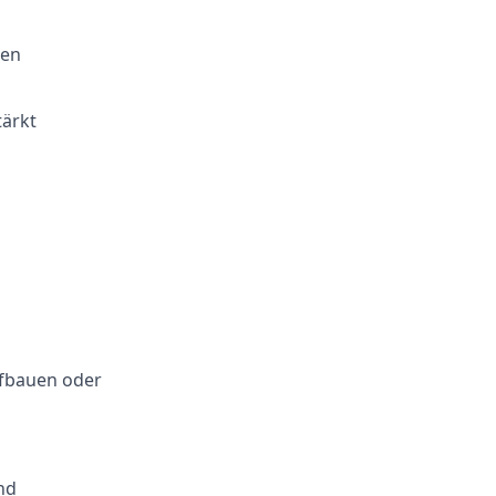
den
tärkt
ufbauen oder
nd