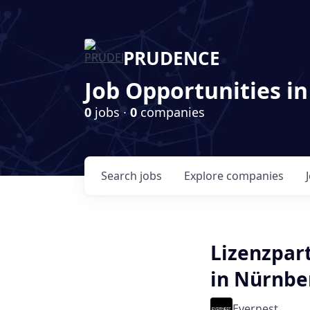
PRUDENCE
Job Opportunities in
0
jobs ·
0
companies
Search
jobs
Explore
companies
Lizenzpar
in Nürnbe
Evernest