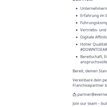
Unternehmeris
Erfahrung im 
Führungskompe
Vertriebs- und
Digitale Affini
Hoher Qualitä
#DOWNTOEAR
Bereitschaft, 
anspruchsvol
Bereit, deinen Sta
Vereinbare dein pe
Franchisepartner b
📩 partner@evern
Join our team – bu