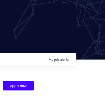
My
job
alerts
Apply now