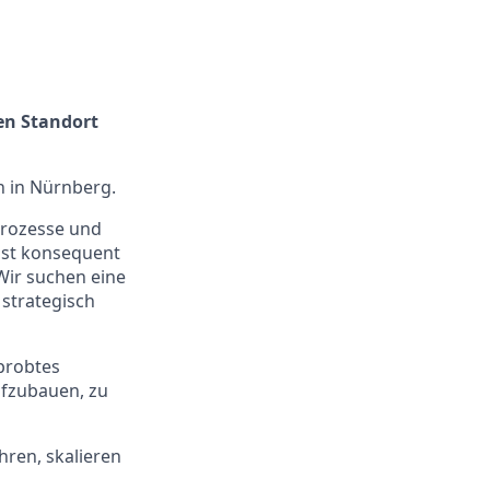
en Standort
n in Nürnberg.
Prozesse und
hst konsequent
Wir suchen eine
 strategisch
probtes
ufzubauen, zu
ren, skalieren